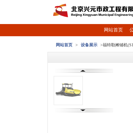
网站首页
网站首页
>
设备展示
>福特勒摊铺机(S11