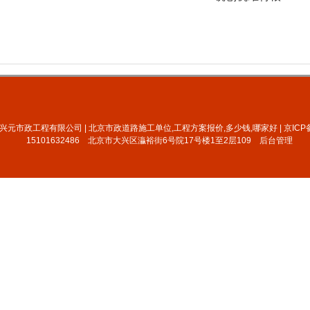
兴元市政工程有限公司 |
北京市政道路施工单位,工程方案报价,多少钱,哪家好 | 京ICP备1
15101632486
北京市大兴区灜裕街6号院17号楼1至2层109
后台管理